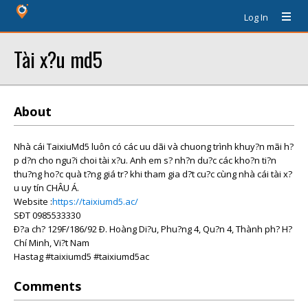
Log In
Tài x?u md5
About
Nhà cái TaixiuMd5 luôn có các uu dãi và chuong trình khuy?n mãi h?
p d?n cho ngu?i choi tài x?u. Anh em s? nh?n du?c các kho?n ti?n
thu?ng ho?c quà t?ng giá tr? khi tham gia d?t cu?c cùng nhà cái tài x?
u uy tín CHÂU Á.
Website :
https://taixiumd5.ac/
SÐT 0985533330
Ð?a ch? 129F/186/92 Ð. Hoàng Di?u, Phu?ng 4, Qu?n 4, Thành ph? H?
Chí Minh, Vi?t Nam
Hastag #taixiumd5 #taixiumd5ac
Comments