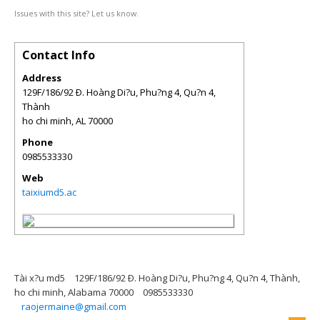
Issues with this site? Let us know.
Contact Info
Address
129F/186/92 Ð. Hoàng Di?u, Phu?ng 4, Qu?n 4,
Thành
ho chi minh
,
AL
70000
Phone
0985533330
Web
taixiumd5.ac
Tài x?u md5
129F/186/92 Ð. Hoàng Di?u, Phu?ng 4, Qu?n 4, Thành,
ho chi minh, Alabama 70000
0985533330
raojermaine@gmail.com